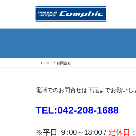
コ
ナ
ン
ビ
テ
ゲ
ン
ー
ツ
シ
へ
ョ
ス
ン
キ
に
ッ
移
HOME
お問合せ
プ
動
電話でのお問合せは下記までお願いし
TEL:042-208-1688
※平日 ９:00～18:00 /
定休日